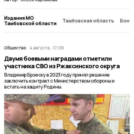
Издания МО
Тамбовская область
Бонд
Тамбовской области
Общество
4 августа , 17:09
Двумя боевыми наградами отметили
участника СВО из Ржаксинского округа
Владимир Брэеску в 2023 году принял решение
заключить контракт с Министерством обороны и
встать на защиту Родины.