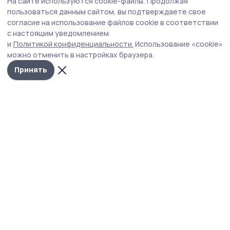
На сайте используются cookie-файлы.
Продолжая
«Защита для ребенка» — новая подписка
пользоваться данным сайтом, вы подтверждаете свое
«Ростелекома» позаботится о
согласие на использование файлов cookie в соответствии
с настоящим уведомлением
кибербезопасности подрастающего
и
Политикой конфиденциальности.
Использование «cookie»
поколения
можно отменить в настройках браузера.
Принять
«Ростелеком» запускает
подписку «Защита