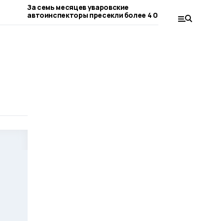
За семь месяцев уваровские
Двумя бое
автоинспекторы пресекли более 4 000
участника
нарушений