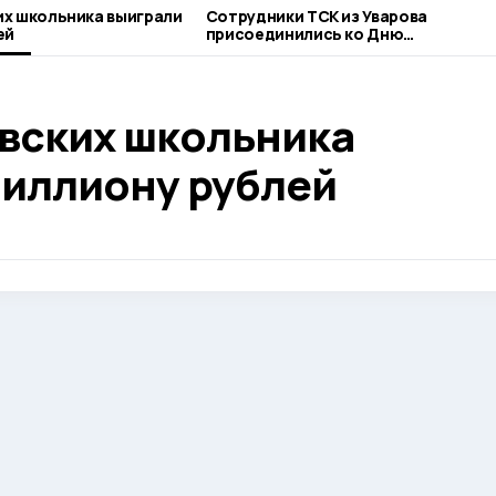
х школьника выиграли
Сотрудники ТСК из Уварова
ей
присоединились ко Дню
благотворительного труда
вских школьника
миллиону рублей