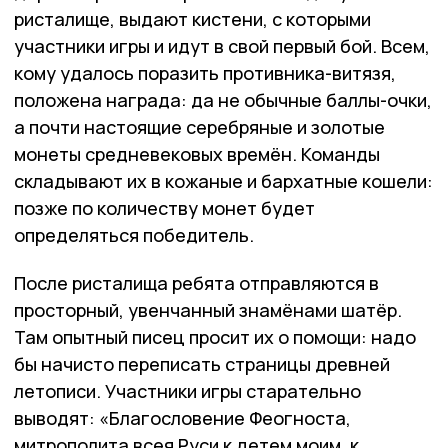
ристалище, выдают кистени, с которыми
участники игры и идут в свой первый бой. Всем,
кому удалось поразить противника-витязя,
положена награда: да не обычные баллы-очки,
а почти настоящие серебряные и золотые
монеты средневековых времён. Команды
складывают их в кожаные и бархатные кошели:
позже по количеству монет будет
определяться победитель.
После ристалища ребята отправляются в
просторный, увенчанный знамёнами шатёр.
Там опытный писец просит их о помощи: надо
бы начисто переписать страницы древней
летописи. Участники игры старательно
выводят: «Благословение Феогноста,
митрополита всея Руси к детем моим, к