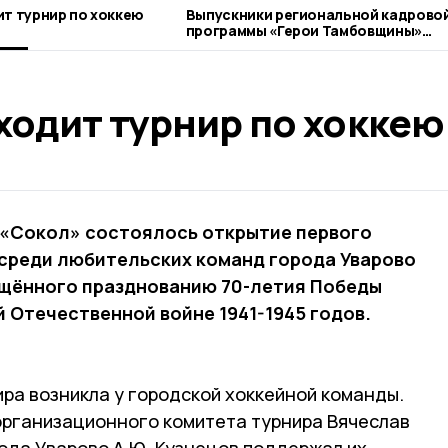
ит турнир по хоккею
Выпускники региональной кадрово
программы «Герои Тамбовщины»
получили дипломы
ходит турнир по хоккею
 «Сокол» состоялось открытие первого
 среди любительских команд города Уварово
ящённого празднованию 70-летия Победы
 Отечественной войне 1941-1945 годов.
ра возникла у городской хоккейной команды.
организационного комитета турнира Вячеслав
ода Уварово А.Ю. Кузнецов поддержал их