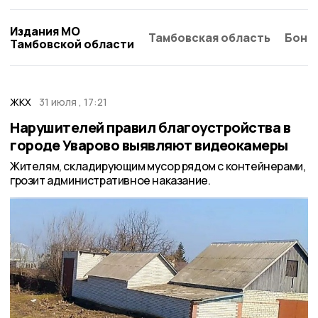
Издания МО
Тамбовская область
Бонд
Тамбовской области
ЖКХ
31 июля , 17:21
Нарушителей правил благоустройства в
городе Уварово выявляют видеокамеры
Жителям, складирующим мусор рядом с контейнерами,
грозит административное наказание.