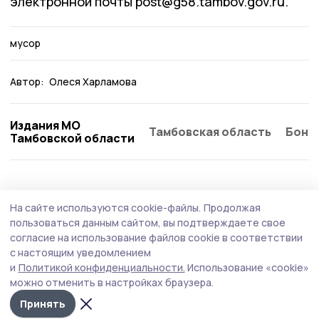
электронной почты post@g58.tambov.gov.ru.
мусор
Автор:
Олеся Харламова
Издания МО
Тамбовская область
Бонд
Тамбовской области
ЖКХ
31 июля , 12:05
На сайте используются cookie-файлы.
Продолжая
Экологичная альтернатива бумажным
пользоваться данным сайтом, вы подтверждаете свое
квитанциям: более 60 тысяч тамбовчан
согласие на использование файлов cookie в соответствии
с настоящим уведомлением
оплачивают газ онлайн
и
Политикой конфиденциальности.
Использование «cookie»
можно отменить в настройках браузера.
Принять