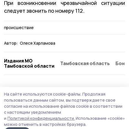
При возникновении чрезвычайной ситуации
следует звонить по номеру 112.
происшествие
Автор:
Олеся Харламова
Издания МО
Тамбовская область
Бонд
Тамбовской области
Происшествие
28 июля , 16:45
На сайте используются cookie-файлы.
Продолжая
В Уварове водитель выехал на встречку и
пользоваться данным сайтом, вы подтверждаете свое
попал в аварию
согласие на использование файлов cookie в соответствии
с настоящим уведомлением
Пренебрежение правилами стоило участникам ДТП
и
Политикой конфиденциальности.
Использование «cookie»
здоровья.
можно отменить в настройках браузера.