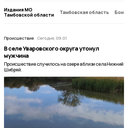
Издания МО
Тамбовская область
Бонд
Тамбовской области
Происшествие
Сегодня, 09:01
В селе Уваровского округа утонул
мужчина
Происшествие случилось на озере вблизи села Нижний
Шибряй.