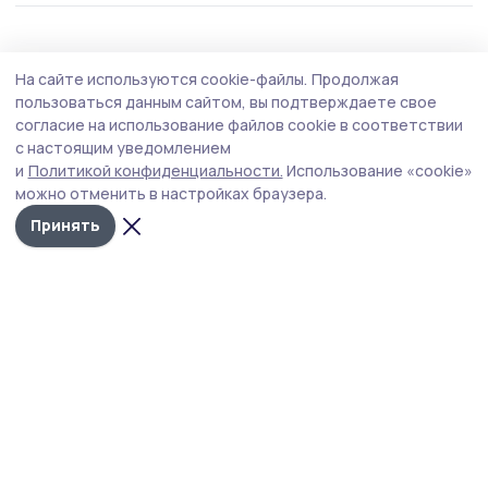
Происшествие
28 июля , 16:45
На сайте используются cookie-файлы.
Продолжая
В Уварове водитель выехал на встречку и
пользоваться данным сайтом, вы подтверждаете свое
попал в аварию
согласие на использование файлов cookie в соответствии
с настоящим уведомлением
Пренебрежение правилами стоило участникам ДТП
и
Политикой конфиденциальности.
Использование «cookie»
здоровья.
можно отменить в настройках браузера.
Принять