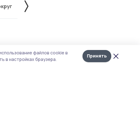
округ
Жердевский округ
Знаменский округ
Лента
10
использование файлов cookie в
новостей
Принять
ку
ь в настройках браузера.