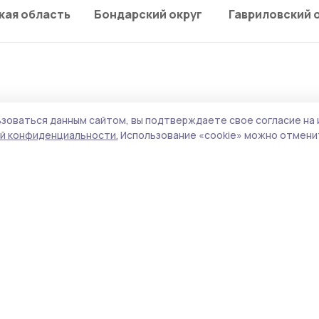
кая область
Бондарский округ
Гавриловский 
зоваться данным сайтом, вы подтверждаете свое согласие на 
итель выехал на встреч
й конфиденциальности.
Использование «cookie» можно отменит
рию
и стоило участникам ДТП здоровья.