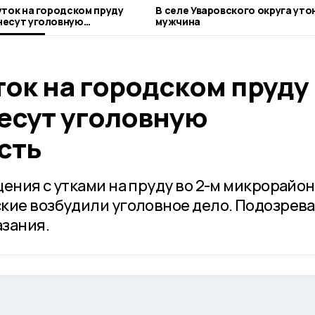
уток на городском пруду
В селе Уваровского округа уто
несут уголовную
мужчина
ость
ток на городском пруду
есут уголовную
сть
ения с утками на пруду во 2-м микрорайо
кие возбудили уголовное дело. Подозрев
зания.