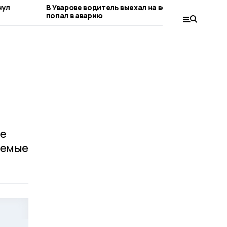
нул
В Уварове водитель выехал на встречку и
В Там
попал в аварию
атак
не
аемые