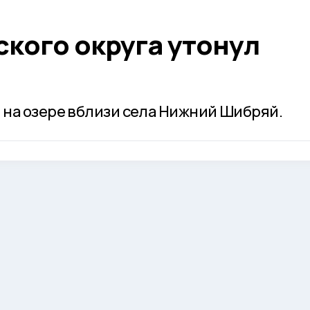
ского округа утонул
на озере вблизи села Нижний Шибряй.