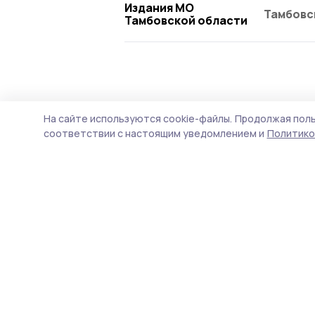
Издания МО
Тамбовс
Тамбовской области
Происшествие
28 июля , 16:45
На сайте используются cookie-файлы.
Продолжая поль
В Уварове вод
соответствии с настоящим уведомлением и
Политико
и попал в ава
Пренебрежение правилам