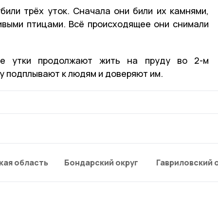
или трёх уток. Сначала они били их камнями,
ивыми птицами. Всё происходящее они снимали
ие утки продолжают жить на пруду во 2-м
у подплывают к людям и доверяют им.
кая область
Бондарский округ
Гавриловский 