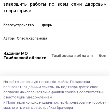
завершить работы по всем семи дворовым
территориям.
благоустройство
дворы
Автор:
Олеся Харламова
Издания МО
Тамбовская область
Бонд
Тамбовской области
Благоустройство
9 июля , 12:02
На сайте используются cookie-файлы.
Продолжая
Строительство нового общественного
пользоваться данным сайтом, вы подтверждаете свое
пространства в Уварове идёт по графику
согласие на использование файлов cookie в соответствии
с настоящим уведомлением
Территория, которую в прошлом году поддержали 3695
и
Политикой конфиденциальности.
Использование «cookie»
горожан, объединит сразу несколько точек
можно отменить в настройках браузера.
притяжения: площадь у Дворца культуры, спортивную