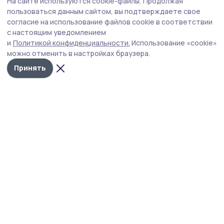
На сайте используются cookie-файлы.
Продолжая
Строительство нового общественного
пользоваться данным сайтом, вы подтверждаете свое
пространства в Уварове идёт по графику
согласие на использование файлов cookie в соответствии
с настоящим уведомлением
Территория, которую в прошлом году поддержали 3695
и
Политикой конфиденциальности.
Использование «cookie»
горожан, объединит сразу несколько точек
можно отменить в настройках браузера.
притяжения: площадь у Дворца культуры, спортивную
и детскую зоны.
Принять