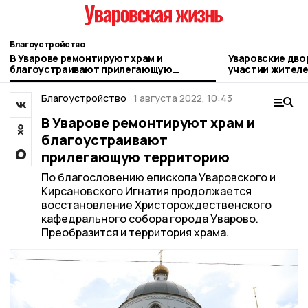
Благоустройство
В Уварове ремонтируют храм и
Уваровские дво
благоустраивают прилегающую
участии жител
территорию
Благоустройство
1 августа 2022, 10:43
В Уварове ремонтируют храм и
благоустраивают
прилегающую территорию
По благословению епископа Уваровского и
Кирсановского Игнатия продолжается
восстановление Христорождественского
кафедрального собора города Уварово.
Преобразится и территория храма.