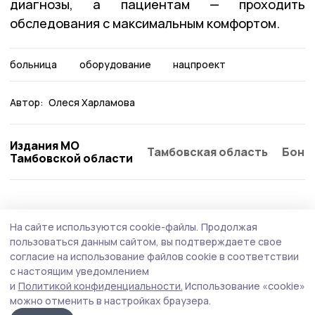
диагнозы, а пациентам — проходить
обследования с максимальным комфортом.
больница
оборудование
нацпроект
Автор:
Олеся Харламова
Издания МО
Тамбовская область
Бонд
Тамбовской области
Здравоохранение
5 августа , 08:25
На сайте используются cookie-файлы.
Продолжая
Хирургический корпус Уваровской ЦРБ
пользоваться данным сайтом, вы подтверждаете свое
капитально ремонтируют
согласие на использование файлов cookie в соответствии
с настоящим уведомлением
Масштабное обновление инфраструктуры
и
Политикой конфиденциальности.
Использование «cookie»
учреждения здравоохранения ведут по
можно отменить в настройках браузера.
национальному проекту «Продолжительная и