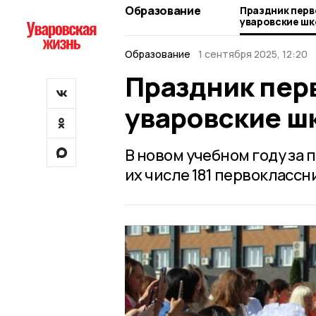
Образование
Праздник перв
уваровские ш
Образование
1 сентября 2025, 12:20
Праздник пер
уваровские ш
В новом учебном году за 
их числе 181 первоклассн