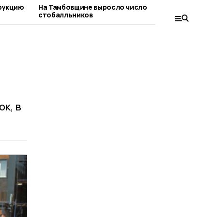
рукцию
На Тамбовщине выросло число
Лето с
стобалльников
запуст
для шк
к, в