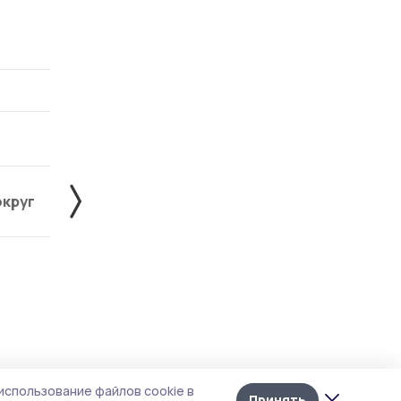
округ
Жердевский округ
Знаменский округ
Лента
10
использование файлов cookie в
новостей
Принять