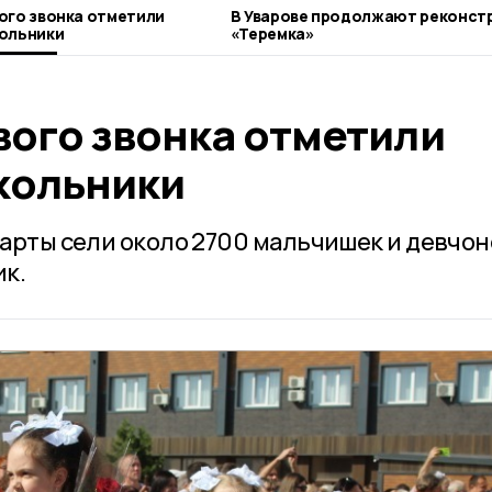
ого звонка отметили
В Уварове продолжают реконст
кольники
«Теремка»
вого звонка отметили
кольники
парты сели около 2700 мальчишек и девчоно
ик.