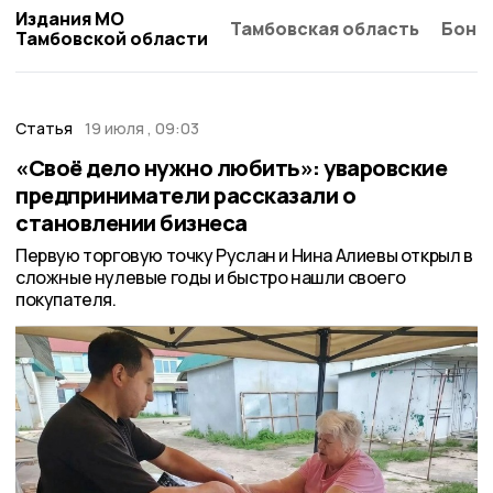
Издания МО
Тамбовская область
Бонд
Тамбовской области
Статья
19 июля , 09:03
«Своё дело нужно любить»: уваровские
предприниматели рассказали о
становлении бизнеса
Первую торговую точку Руслан и Нина Алиевы открыл в
сложные нулевые годы и быстро нашли своего
покупателя.