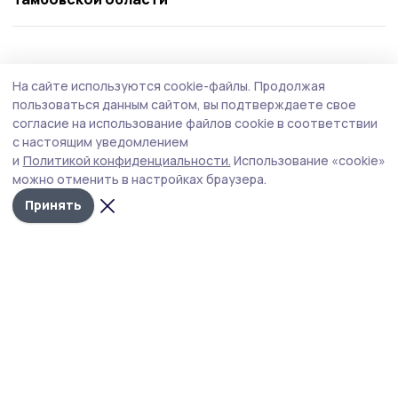
Экономика
17 июля , 15:07
На сайте используются cookie-файлы.
Продолжая
Тамбовской области списали бюджетный
пользоваться данным сайтом, вы подтверждаете свое
долг в размере более 2 млрд рублей
согласие на использование файлов cookie в соответствии
с настоящим уведомлением
Об этом сообщил премьер-министр России Михаил
и
Политикой конфиденциальности.
Использование «cookie»
Мишустин на заседании кабмина.
можно отменить в настройках браузера.
Принять