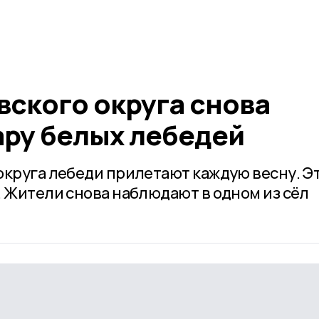
вского округа снова
ру белых лебедей
округа лебеди прилетают каждую весну. Э
. Жители снова наблюдают в одном из сёл