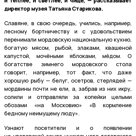
и теплее, и светлее, и чище, — рассказывает
директор музея Татьяна Старикова.
Славяне, в свою очередь, учились, например,
лесному бортничеству и с удовольствием
перенимали мордовскую национальную кухню,
богатую мясом, рыбой, злаками, квашеной
капустой, мочёными яблоками, мёдом. О
богатстве зимнего мордовского стола
говорит, например, тот факт, что даже
хорошую рыбу — белуг, осетров, стерлядей —
мордвины почти не ели, а, забрав из них икру,
солили и отправляли за копейки целыми
обозами «на Московию» «В кормление
бедному неимущему люду».
Узнают посетители и о появлении
на уваровской земле уникального татарского