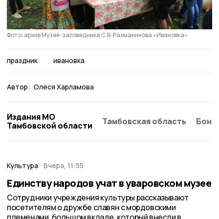
Фото: архив Музея-заповедника С.В. Рахманинова «Ивановка»
праздник
ивановка
Автор:
Олеся Харламова
Издания МО
Тамбовская область
Бонд
Тамбовской области
Культура
Вчера, 11:55
Единству народов учат в уваровском музее
Сотрудники учреждения культуры рассказывают
посетителям о дружбе славян с мордовскими
племенами, большом вкладе, который внесли в