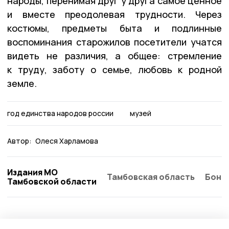
народы, перенимая друг у друга самое ценное
и вместе преодолевая трудности. Через
костюмы, предметы быта и подлинные
воспоминания старожилов посетители учатся
видеть не различия, а общее: стремление
к труду, заботу о семье, любовь к родной
земле.
год единства народов россии
музей
Автор:
Олеся Харламова
Издания МО
Тамбовская область
Бонд
Тамбовской области
Культура
5 августа , 20:30