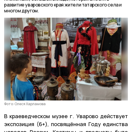
развитие уваровского края жители татарского села и
многом другом.
Фото: Олеся Харламова
В краеведческом музее г. Уварово действует
экспозиция (6+), посвящённая Году единства
народов России. Костюмы и предметы быта