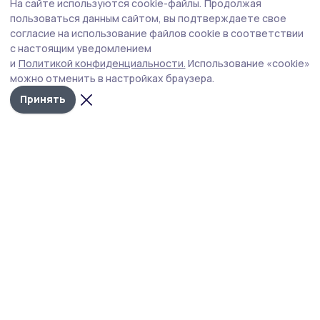
На сайте используются cookie-файлы.
Продолжая
Помним, гордимся: «Ростелеком», Единая
пользоваться данным сайтом, вы подтверждаете свое
Россия и «Леста» проведут кибертурнир
согласие на использование файлов cookie в соответствии
с настоящим уведомлением
«Битва за Москву»
и
Политикой конфиденциальности.
Использование «cookie»
можно отменить в настройках браузера.
Принять
изображение предоставлено ПАО "Ростелеком"
Началась регистрация на киберспортивный