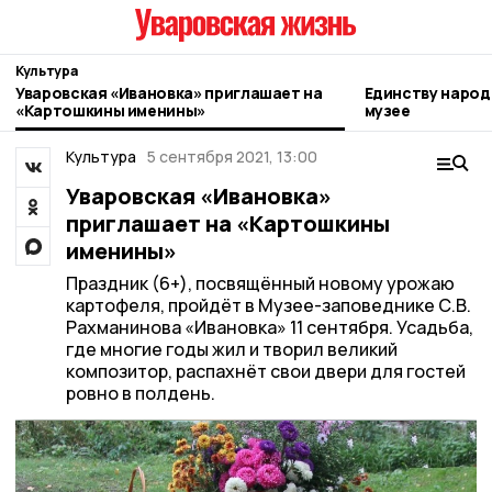
Культура
Уваровская «Ивановка» приглашает на
Единству народ
«Картошкины именины»
музее
Культура
5 сентября 2021, 13:00
Уваровская «Ивановка»
приглашает на «Картошкины
именины»
Праздник (6+), посвящённый новому урожаю
картофеля, пройдёт в Музее-заповеднике С.В.
Рахманинова «Ивановка» 11 сентября. Усадьба,
где многие годы жил и творил великий
композитор, распахнёт свои двери для гостей
ровно в полдень.