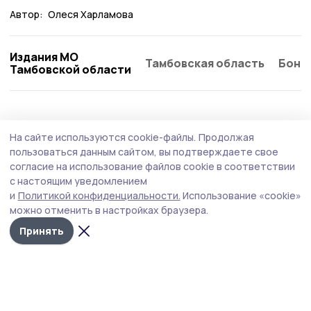
Автор:
Олеся Харламова
Издания МО
Тамбовская область
Бонд
Тамбовской области
Культура
5 августа , 20:30
На сайте используются cookie-файлы.
Продолжая
Помним, гордимся: «Ростелеком», Единая
пользоваться данным сайтом, вы подтверждаете свое
Россия и «Леста» проведут кибертурнир
согласие на использование файлов cookie в соответствии
с настоящим уведомлением
«Битва за Москву»
и
Политикой конфиденциальности.
Использование «cookie»
можно отменить в настройках браузера.
Принять