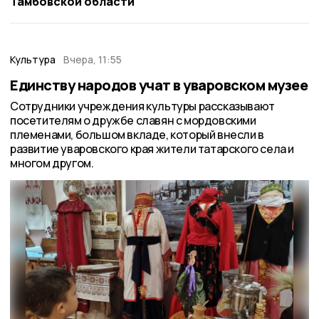
Тамбовской области
Культура
Вчера, 11:55
Единству народов учат в уваровском музее
Сотрудники учреждения культуры рассказывают
посетителям о дружбе славян с мордовскими
племенами, большом вкладе, который внесли в
развитие уваровского края жители татарского села и
многом другом.