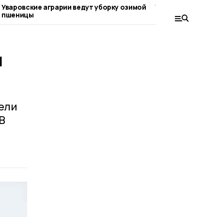
Уваровские аграрии ведут уборку озимой
Уборку чеснока в
пшеницы
округе
и
ели
В