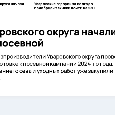
круга начали
Уваровские аграрии за полгода
приобрели техники почти на 250
миллионов рублей
ровского округа начал
 посевной
зпроизводители Уваровского округа пров
товке к посевной кампании 2024-го года. 
еннего сева и уходных работ уже закупили
.