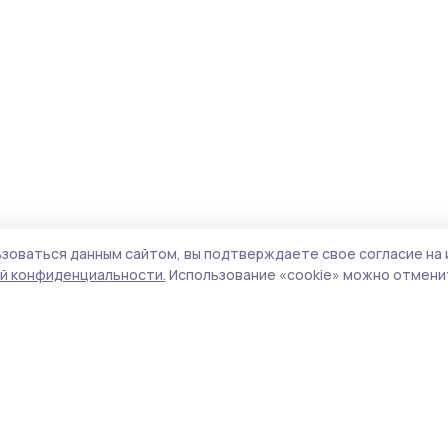
зоваться данным сайтом, вы подтверждаете свое согласие на 
й конфиденциальности.
Использование «cookie» можно отменит
Учредитель и издатель:
ООО «Издательский
Пол
дом «Тамбов»
Сай
Адрес редакции:
392000, Тамбовская обл.,
coo
г.Тамбов, ш. Моршанское, д.14а
сай
Номер телефона редакции:
8 (4752) 45-05-
испо
76
нас
Электронная почта редакции:
конф