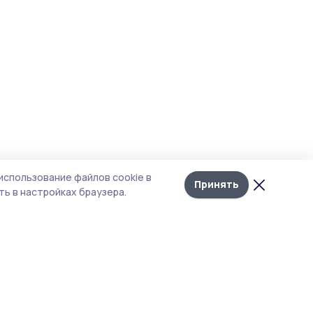
использование файлов cookie в
Принять
ь в настройках браузера.
итика конфиденциальности
т содержит сервисы, использующие
kies. Продолжая пользоваться данным
том, вы подтверждаете свое согласие на
льзование файлов cookie в соответствии с
тоящим уведомлением и Политикой
иденциальности. Использование «cookie»