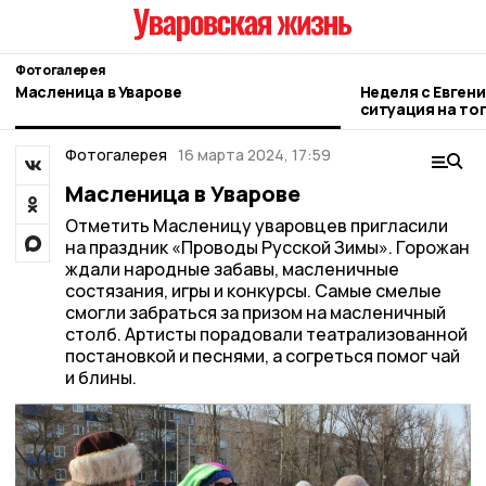
Фотогалерея
Масленица в Уварове
Неделя с Евген
ситуация на то
городе и приор
Фотогалерея
16 марта 2024, 17:59
Масленица в Уварове
Отметить Масленицу уваровцев пригласили
на праздник «Проводы Русской Зимы». Горожан
ждали народные забавы, масленичные
состязания, игры и конкурсы. Самые смелые
смогли забраться за призом на масленичный
столб. Артисты порадовали театрализованной
постановкой и песнями, а согреться помог чай
и блины.