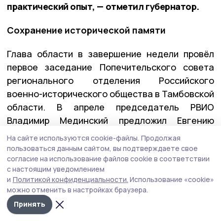
практический опыт, — отметил губернатор.
Сохранение исторической памяти
Глава области в завершение недели провёл
первое заседание Попечительского совета
регионального отделения Российского
военно-исторического общества в Тамбовской
области. В апреле председатель РВИО
Владимир Мединский предложил Евгению
Первышову возглавить этот совет.
На сайте используются cookie-файлы.
Продолжая
пользоваться данным сайтом, вы подтверждаете свое
согласие на использование файлов cookie в соответствии
— Для меня это большая честь и большая
с настоящим уведомлением
и
Политикой конфиденциальности.
Использование «cookie»
ответственность. Попечительский совет
можно отменить в настройках браузера.
будет помогать региональному отделению
Принять
РВИО решать важнейшие задачи: сохранять